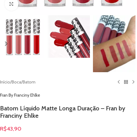
Clique para ampliar
Início
/
Boca
/
Batom
Fran By Franciny Ehlke
Batom Líquido Matte Longa Duração – Fran by
Franciny Ehlke
R$
43,90