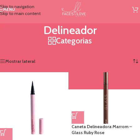
Skip to navigation
MENU
Skip to main content
Delineador
Categorias
Início
/
Olhos
/
Delineador
Mostrando todos os 6 resultados
Mostrar lateral
Caneta Delineadora Marrom –
Glass Ruby Rose