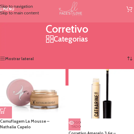
Skip to navigation
MENU
Skip to main content
Corretivo
Categorias
Início
/
Rosto
/
Corretivo
Mostrando todos os 12 resultados
Mostrar lateral
Camuflagem La Mousse –
ESGO
Nathalia Capelo
TADO
Corretivo Amarelo 3,6g –