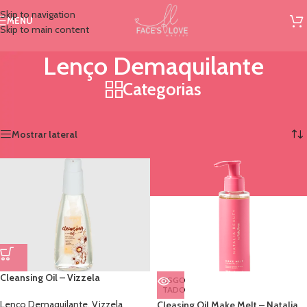
Skip to navigation
MENU
Skip to main content
Lenço Demaquilante
Categorias
Início
/
Skincare
/
Lenço Demaquilante
Mostrando todos os 4 resultados
Mostrar lateral
Cleansing Oil – Vizzela
ESGO
TADO
Lenço Demaquilante
,
Vizzela
Cleasing Oil Make Melt – Natalia