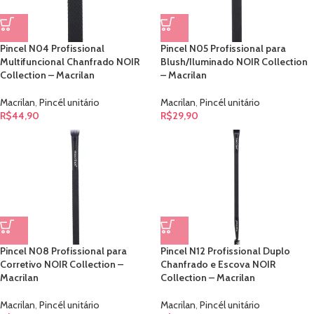
Pincel N04 Profissional
Pincel N05 Profissional para
Multifuncional Chanfrado NOIR
Blush/Iluminado NOIR Collection
Collection – Macrilan
– Macrilan
Macrilan
,
Pincél unitário
Macrilan
,
Pincél unitário
R$
44,90
R$
29,90
Pincel N08 Profissional para
Pincel N12 Profissional Duplo
Corretivo NOIR Collection –
Chanfrado e Escova NOIR
Macrilan
Collection – Macrilan
Macrilan
,
Pincél unitário
Macrilan
,
Pincél unitário