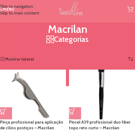
Skip to navigation
MENU
Skip to main content
Macrilan
Categorias
Início
/
Marcas
/
Macrilan
Mostrando todos os 11 resultados
Mostrar lateral
Pinça profissional para aplicação
Pincel A39 profissional duo fiber
de cílios postiços – Macrilan
topo reto curto – Macrilan