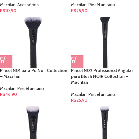
Macrilan
,
Acessórios
Macrilan
,
Pincél unitário
R$
10,90
R$
25,90
Pincel N01 para Pó Noir Collection
Pincel N02 Profissional Angular
– Macrilan
para Blush NOIR Collection –
Macrilan
Macrilan
,
Pincél unitário
R$
46,90
Macrilan
,
Pincél unitário
R$
25,90