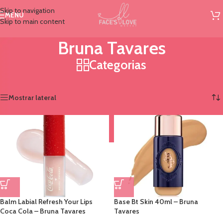
Skip to navigation
MENU
Skip to main content
Bruna Tavares
Categorias
Início
/
Marcas
/
Bruna Tavares
Exibindo 1–12 de 15 resultados
Mostrar lateral
Balm Labial Refresh Your Lips
Base Bt Skin 40ml – Bruna
Coca Cola – Bruna Tavares
Tavares