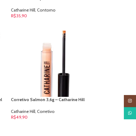
Catharine Hill
,
Contorno
R$
35,90
l
Corretivo Salmon 3,6g – Catharine Hill
Insta
Catharine Hill
,
Corretivo
What
R$
49,90