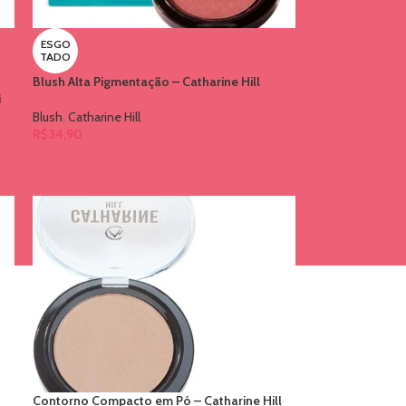
ESGO
TADO
Blush Alta Pigmentação – Catharine Hill
i
Blush
,
Catharine Hill
R$
34,90
Contorno Compacto em Pó – Catharine Hill