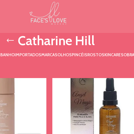
Catharine Hill
 BANHO
IMPORTADOS
MARCAS
OLHOS
PINCÉIS
ROSTO
SKINCARE
SOBRA
ne Hill
Exibir
9
12