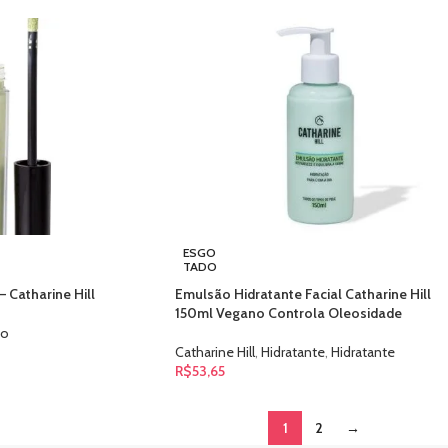
ESGO
TADO
– Catharine Hill
Emulsão Hidratante Facial Catharine Hill
150ml Vegano Controla Oleosidade
vo
Catharine Hill
,
Hidratante
,
Hidratante
R$
53,65
1
2
→