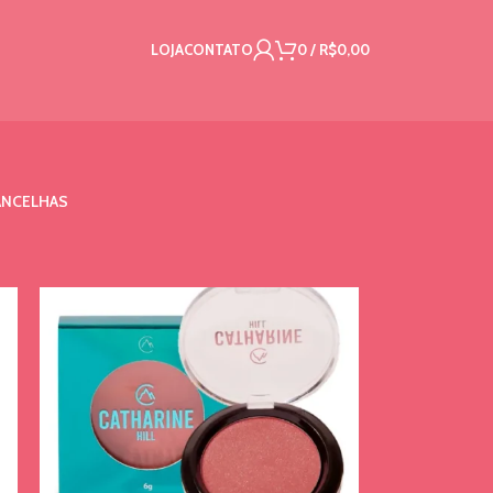
LOJA
CONTATO
0
/
R$
0,00
NCELHAS
18
24