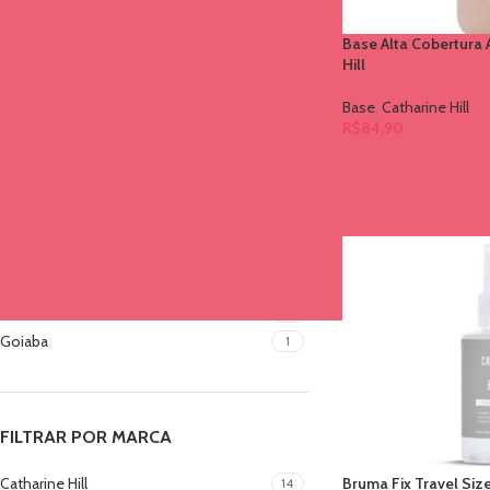
A1.5
1
Base Alta Cobertura 
A2
3
Hill
A2.5
1
A3
3
Base
,
Catharine Hill
R$
84,90
A3.5
1
A4
2
A4.5
1
A5
3
Cacau
1
Ganache
1
Glace
1
Goiaba
1
FILTRAR POR MARCA
Catharine Hill
Bruma Fix Travel Size
14