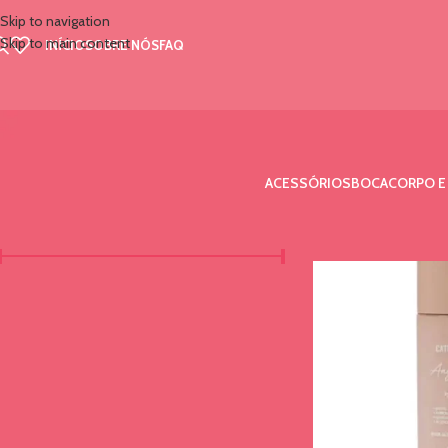
Skip to navigation
Skip to main content
INÍCIO
SOBRE NÓS
FAQ
ACESSÓRIOS
BOCA
CORPO E
FILTRAR POR PREÇO
Início
/
Marcas
/
Cathari
Preço:
R$20
—
R$150
FILTRAR
FILTRAR POR COR
A1
2