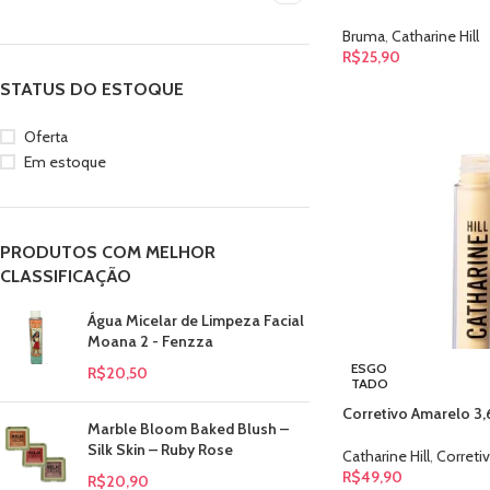
Bruma
,
Catharine Hill
R$
25,90
STATUS DO ESTOQUE
Oferta
Em estoque
PRODUTOS COM MELHOR
CLASSIFICAÇÃO
Água Micelar de Limpeza Facial
Moana 2 - Fenzza
ESGO
R$
20,50
TADO
Corretivo Amarelo 3,6
Marble Bloom Baked Blush –
Silk Skin – Ruby Rose
Catharine Hill
,
Correti
R$
49,90
R$
20,90