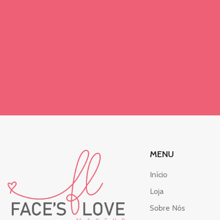
R$
20,50
Marble Bloom Baked Blush –
Silk Skin – Ruby Rose
R$
20,90
Nina Makeup Instant Glow –
Gloss Labial
R$
51,90
MENU
Início
Loja
Sobre Nós