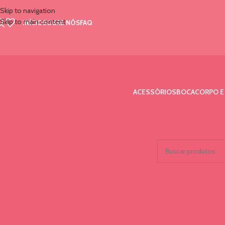
Skip to navigation
Skip to main content
INÍCIO
SOBRE NÓS
FAQ
ACESSÓRIOS
BOCA
CORPO E
STATUS DO ESTOQUE
Início
/
Marcas
/
Hello M
Oferta
Nenhum produto foi e
Em estoque
PRODUTOS COM MELHOR
CLASSIFICAÇÃO
Água Micelar de Limpeza Facial
Moana 2 - Fenzza