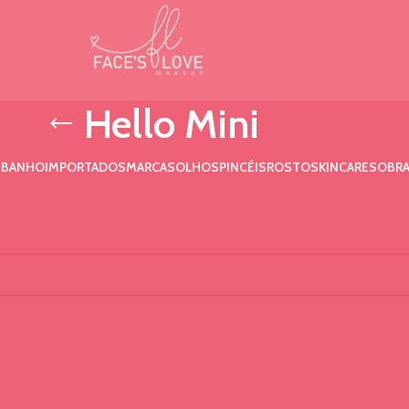
Hello Mini
 BANHO
IMPORTADOS
MARCAS
OLHOS
PINCÉIS
ROSTO
SKINCARE
SOBRA
ini
ncontrado para a sua seleção.