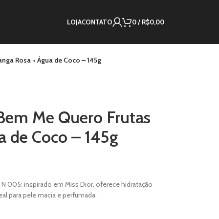
LOJA
CONTATO
0
/
R$
0,00
nga Rosa + Água de Coco – 145g
 Bem Me Quero Frutas
a de Coco – 145g
 N 005: inspirado em Miss Dior, oferece hidratação
deal para pele macia e perfumada.