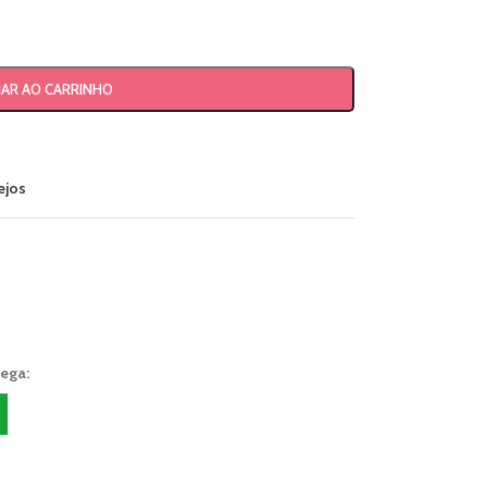
NAR AO CARRINHO
ejos
rega: