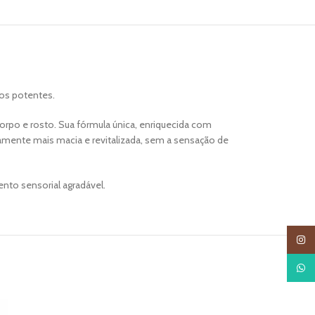
vos potentes.
orpo e rosto. Sua fórmula única, enriquecida com
eamente mais macia e revitalizada, sem a sensação de
nto sensorial agradável.
Insta
What