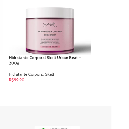
Hidratante Corporal Skelt Urban Beat –
Óleo Corporal C
200g
Poran
Hidratante Corporal
,
Skelt
Óleo Corporal
,
Po
R$
99,90
R$
21,50