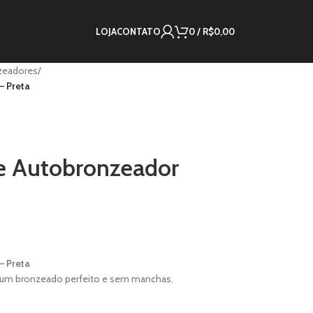
LOJA
CONTATO
0
/
R$
0,00
nzeadores
/
– Preta
de Autobronzeador
– Preta
ra um bronzeado perfeito e sem manchas.