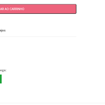
NAR AO CARRINHO
ejos
rega: