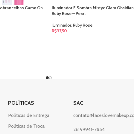
+ Sobrancelhas Game On
Iluminador E Sombra Mistyc Glam Obsidian
Ruby Rose – Pearl
Iluminador
,
Ruby Rose
R$
37,50
POLÍTICAS
SAC
Políticas de Entrega
contato@faceslovemakeup.c
Políticas de Troca
28 99941-7854