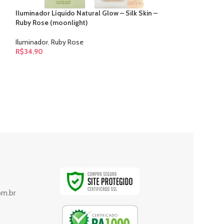
Iluminador Líquido Natural Glow – Silk Skin –
ESGO
Ruby Rose (moonlight)
TADO
Iluminador Líquid
Iluminador
,
Ruby Rose
Ruby Rose (Radian
R$
34,90
Iluminador
,
Ruby 
R$
34,90
om.br