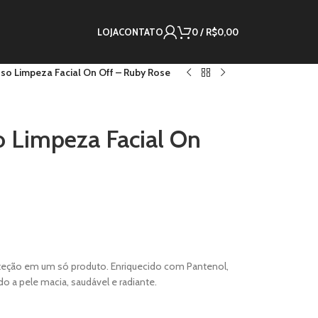
LOJA
CONTATO
0
/
R$
0,00
o Limpeza Facial On Off – Ruby Rose
 Limpeza Facial On
oteção em um só produto. Enriquecido com Pantenol,
 a pele macia, saudável e radiante.