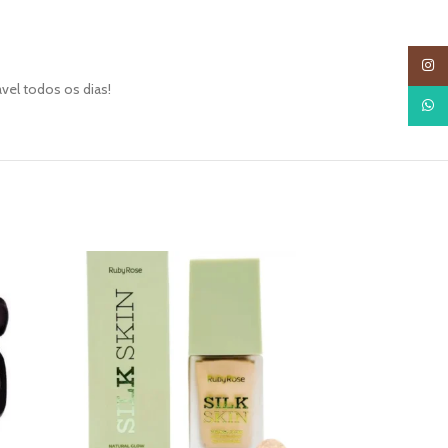
Insta
vel todos os dias!
What