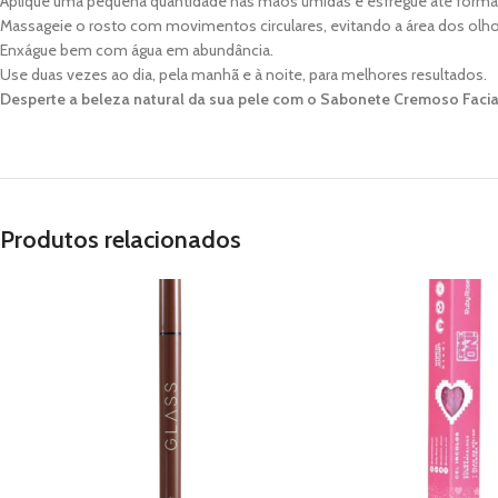
Aplique uma pequena quantidade nas mãos úmidas e esfregue até form
Massageie o rosto com movimentos circulares, evitando a área dos olho
Enxágue bem com água em abundância.
Use duas vezes ao dia, pela manhã e à noite, para melhores resultados.
Desperte a beleza natural da sua pele com o Sabonete Cremoso Faci
Produtos relacionados