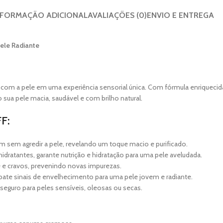
NFORMAÇÃO ADICIONAL
AVALIAÇÕES (0)
ENVIO E ENTREGA
ele Radiante
 com a pele em uma experiência sensorial única. Com fórmula enriqueci
 sua pele macia, saudável e com brilho natural.
F:
sem agredir a pele, revelando um toque macio e purificado.
hidratantes, garante nutrição e hidratação para uma pele aveludada.
e cravos, prevenindo novas impurezas.
te sinais de envelhecimento para uma pele jovem e radiante.
eguro para peles sensíveis, oleosas ou secas.