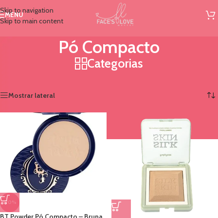
Skip to navigation
MENU
Skip to main content
Pó Compacto
Categorias
Início
/
Rosto
/
Pó Compacto
Mostrando todos os 6 resultados
Mostrar lateral
-70%
BT Powder Pó Compacto – Bruna