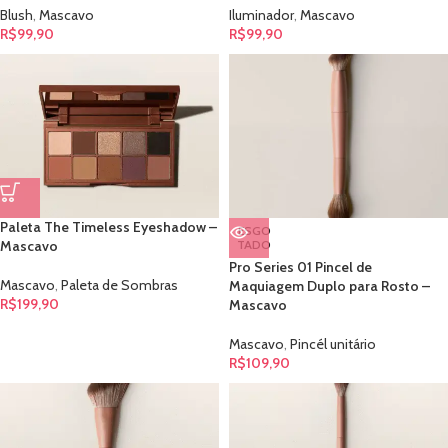
Blush
,
Mascavo
Iluminador
,
Mascavo
R$
99,90
R$
99,90
Paleta The Timeless Eyeshadow –
ESGO
Mascavo
TADO
Pro Series 01 Pincel de
Mascavo
,
Paleta de Sombras
Maquiagem Duplo para Rosto –
R$
199,90
Mascavo
Mascavo
,
Pincél unitário
R$
109,90