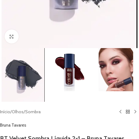
Clique para ampliar
Início
/
Olhos
/
Sombra
Bruna Tavares
BT Velvet Sombra Líquida 2×1 – Bruna Tavares