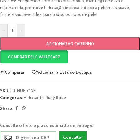
ON+OFF. Enriquecido com ácido hialurônico, manteiga de oliva e
niacinamida, promove hidratação intensa e deixa a pele mais suave,
firme e saudável. Ideal para todos os tipos de pele.
-
+
ADICIONAR AO CARRINHO
COMPRAR PELO WHATSAPP
Comparar
Adicionar à Lista de Desejos
SKU:
RR-HUF-ONF
Categorias:
Hidratante
,
Ruby Rose
Share:
Consulte o frete e prazo estimado de entrega:
Consultar