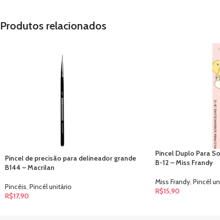
Produtos relacionados
Pincel Duplo Para S
Pincel de precisão para delineador grande
B-12 – Miss Frandy
B144 – Macrilan
Miss Frandy
,
Pincél un
Pincéis
,
Pincél unitário
R$
15,90
R$
17,90