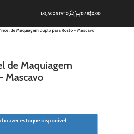
LOJA
CONTATO
0
/
R$
0,00
 Pincel de Maquiagem Duplo para Rosto – Mascavo
cel de Maquiagem
 – Mascavo
o houver estoque disponível