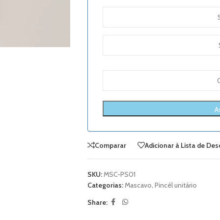
Comparar
Adicionar à Lista de Des
SKU:
MSC-PS01
Categorias:
Mascavo
,
Pincél unitário
Share: