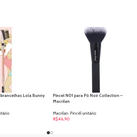
obrancelhas Lola Bunny
Pincel N01 para Pó Noir Collection –
Macrilan
itário
Macrilan
,
Pincél unitário
R$
46,90