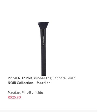
Pincel N02 Profissional Angular para Blush
Pincel N12 Profis
NOIR Collection – Macrilan
Escova NOIR Coll
Macrilan
,
Pincél unitário
Macrilan
,
Pincél un
R$
25,90
R$
19,90